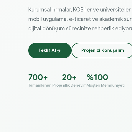
Kurumsal firmalar, KOBİ'ler ve üniversiteler 
mobil uygulama, e-ticaret ve akademik süreç
dijital dönüşüm sürecinize rehberlik ediyor
Teklif Al
Projenizi Konuşalım
700+
20+
%100
Tamamlanan Proje
Yıllık Deneyim
Müşteri Memnuniyeti