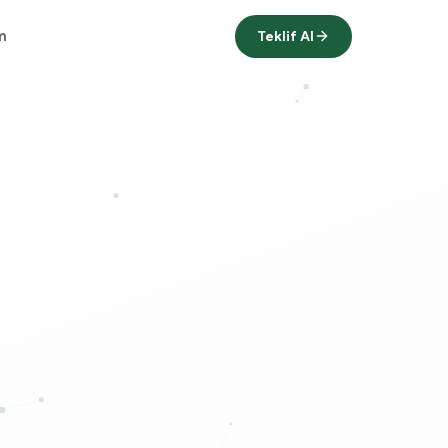
Teklif Al
im