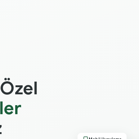
Özel
ler
z
Mobil Uygulama