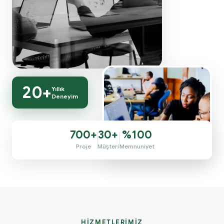
20+
Yıllık
Deneyim
700+
30+
%100
Proje
Müşteri
Memnuniyet
HIZMETLERIMIZ